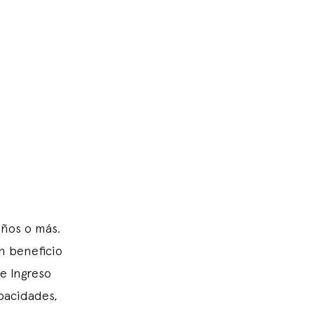
años o más.
n beneficio
e Ingreso
pacidades,