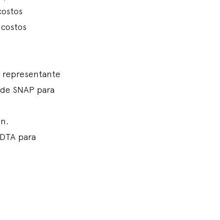
costos
 costos
u representante
a de SNAP para
ón.
 DTA para