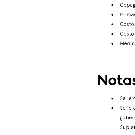
Copag
Prima
Costo
Costo
Medic
Nota
Se le 
Se le 
gubern
Suple