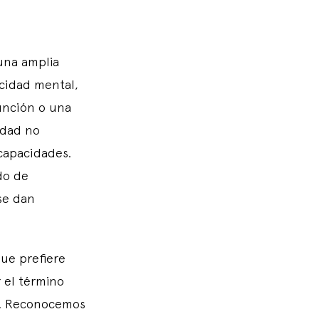
una amplia
acidad mental,
función o una
idad no
capacidades.
do de
se dan
ue prefiere
r el término
". Reconocemos