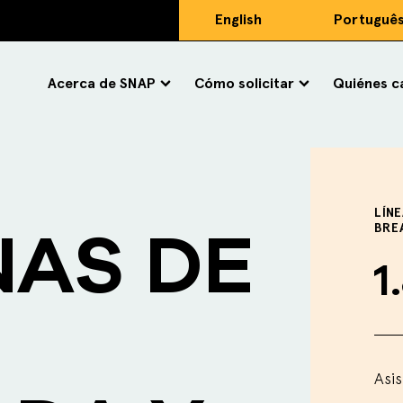
English
Portuguê
Acerca de SNAP
Cómo solicitar
Quiénes ca
LÍN
AS DE
BRE
1
Asi