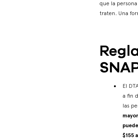
que la persona
traten. Una for
Regl
SNA
El DT
a fin
las p
mayor
puede
$155 a