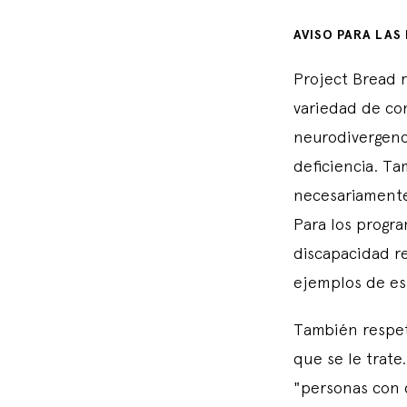
AVISO PARA LAS
Project Bread 
variedad de con
neurodivergenci
deficiencia. T
necesariamente
Para los progr
discapacidad r
ejemplos de es
También respet
que se le trate
"personas con 