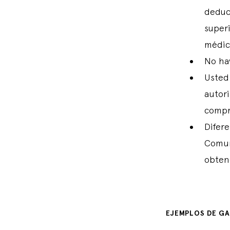
deduc
superi
médic
No hay
Usted
autori
compr
Difere
Comun
obten
EJEMPLOS DE GA