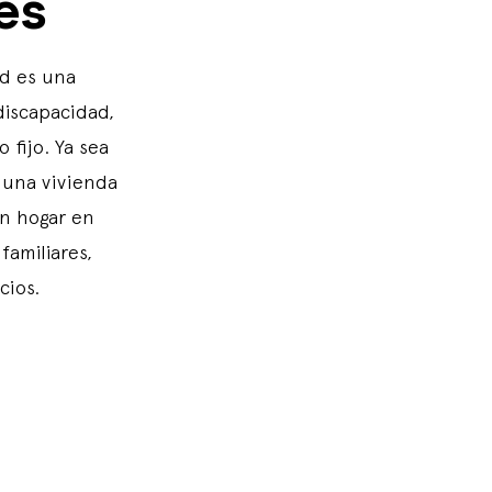
es
ed es una
iscapacidad,
fijo. Ya sea
 una vivienda
n hogar en
amiliares,
cios.