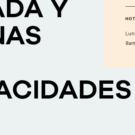
DA Y
HOT
NAS
Lun
8a
ACIDADES