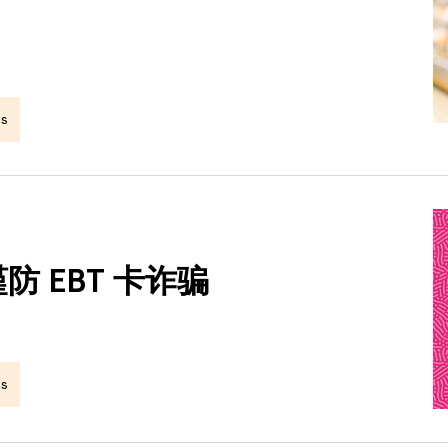
s
 EBT 卡诈骗
s