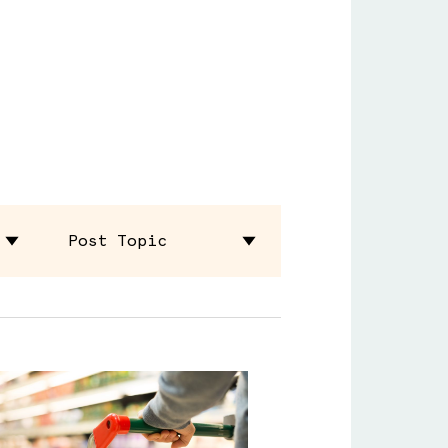
Post Topic
Benefit Amounts
Using Your
Benefits
福利金额