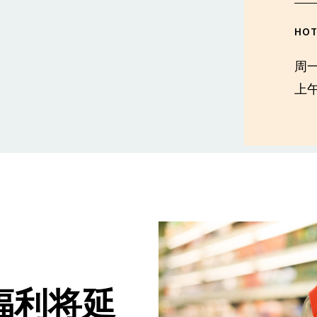
HOT
周
上午
P 福利将延