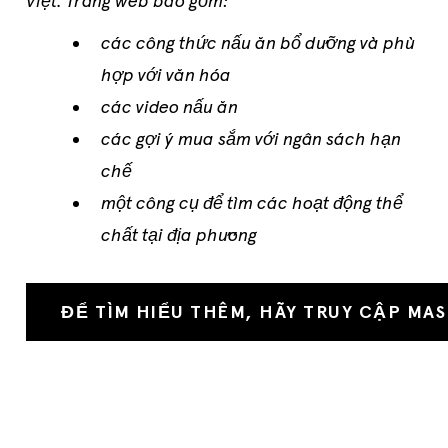
Việt. Trang web bao gồm:
các
công thức nấu ăn bổ dưỡng và phù
hợp với văn hóa
các
video nấu ăn
các
gợi ý mua sắm với
ngân sách hạn
chế
một công cụ để tìm các hoạt động thể
chất tại địa phương
ĐỂ TÌM HIỂU THÊM, HÃY TRUY CẬP MA