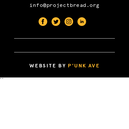
info@projectbread.org
WEBSITE BY
P’UNK AVE
"
"