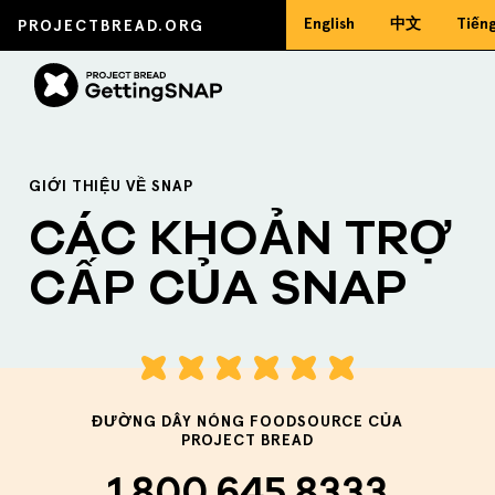
English
中文
Tiếng
PROJECTBREAD.ORG
GIỚI THIỆU VỀ SNAP
CÁC KHOẢN TRỢ
CẤP CỦA SNAP
ĐƯỜNG DÂY NÓNG FOODSOURCE CỦA
PROJECT BREAD
1.800.645.8333